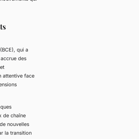
ts
(BCE), qui a
é accrue des
et
 attentive face
tensions
iques
x de chaîne
 de nouvelles
 la transition