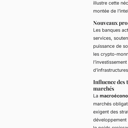
illustre cette né
montée de l’intel
Nouveaux produ
Les banques actu
services, soute
puissance de so
les crypto-monna
l’investissement
d’infrastructures
Influence des
marchés
La
macroécono
marchés obligatai
exigent des stra
développement d
le poids croissa