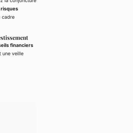
ez la conjoncture
 risques
u cadre
estissement
eils financiers
 une veille