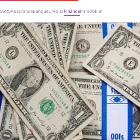
l
Actu
Assurance
Banque
Crédits
Finance
Immobilier