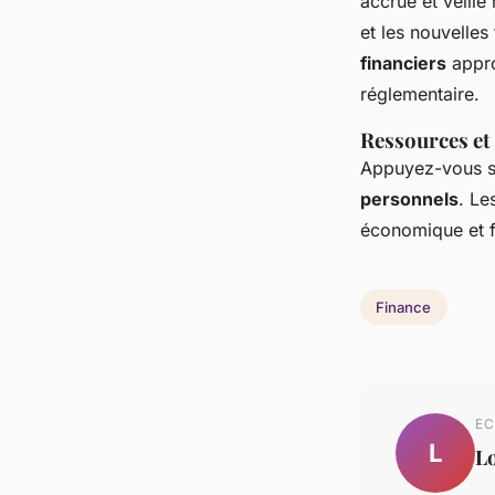
accrue et veille
et les nouvelle
financiers
appro
réglementaire.
Ressources et
Appuyez-vous 
personnels
. Le
économique et fi
Finance
EC
L
L