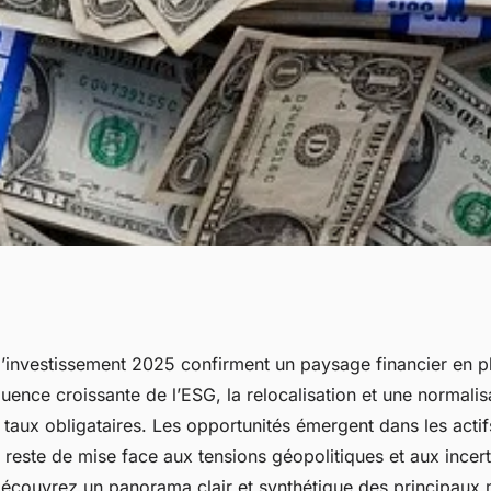
 résumé des
’investissement 2025 confirment un paysage financier en pl
luence croissante de l’ESG, la relocalisation et une normalis
ssement 2025
taux obligataires. Les opportunités émergent dans les actifs
reste de mise face aux tensions géopolitiques et aux incert
couvrez un panorama clair et synthétique des principaux