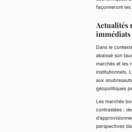
Lorenzo
•
23 juin 2025
•
3 min de lecture
façonneront les 
Actualités
immédiats 
Dans le context
abaissé son tau
marchés et les r
institutionnels.
aux soubresauts
géopolitiques pe
Les marchés bou
contrastées : d
d’approvisionnem
perspectives dan