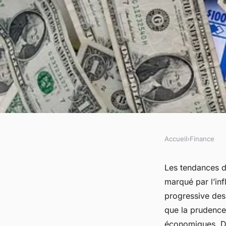
Accueil
›
Finance
FINANCE
Actualités finance :
Les tendances d
marqué par l’inf
tendances d'investi
progressive des 
que la prudence 
économiques. Dé