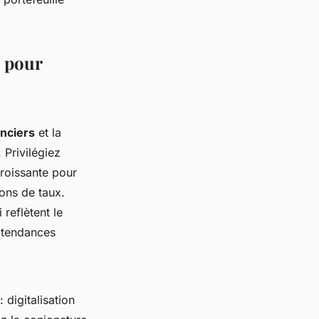
s pour
anciers
et la
 Privilégiez
croissante pour
ions de taux.
 reflètent le
 tendances
 digitalisation