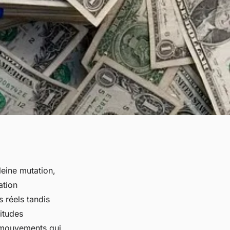
eine mutation,
ation
 réels tandis
itudes
 mouvements qui