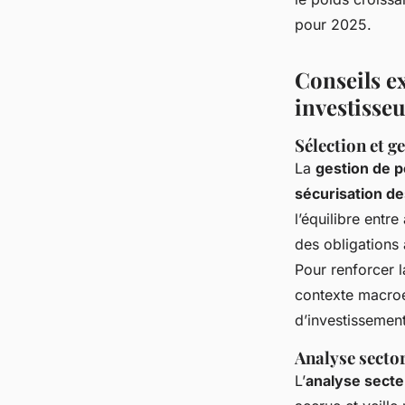
pour 2025.
Conseils ex
investisse
Sélection et ge
La
gestion de p
sécurisation d
l’équilibre entr
des obligations 
Pour renforcer l
contexte macroé
d’investissemen
Analyse sector
L’
analyse secte