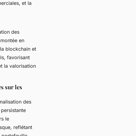
erciales, et la
ation des
a montée en
 la blockchain et
ls, favorisant
 la valorisation
s sur les
malisation des
 persistante
s le
que, reflétant
 portefeuille