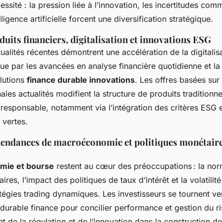
cessité : la pression liée à l’innovation, les incertitudes comm
ligence artificielle forcent une diversification stratégique.
its financiers, digitalisation et innovations ESG
alités récentes démontrent une accélération de la digitalis
nue par les avancées en analyse financière quotidienne et l
lutions
finance durable innovations
. Les offres basées sur
ies actualités modifient la structure de produits traditionne
 responsable, notamment via l’intégration des critères ESG et
 vertes.
 tendances de macroéconomie et politiques monétaire
mie et bourse
restent au cœur des préoccupations : la nor
res, l’impact des politiques de taux d’intérêt et la volatilité
tégies trading dynamiques. Les investisseurs se tournent ver
urable finance pour concilier performance et gestion du ris
nt de la régulation et de l’innovation dans la construction de