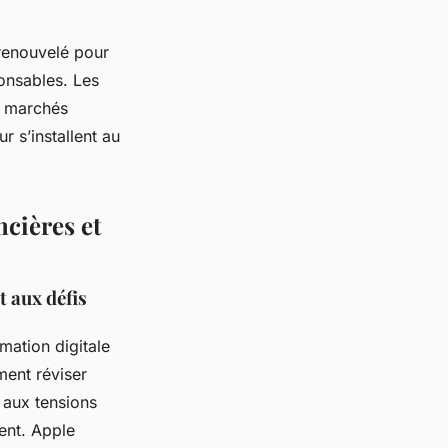
renouvelé pour
ponsables. Les
es marchés
ur s’installent au
ncières et
t aux défis
mation digitale
ment réviser
 aux tensions
ent. Apple