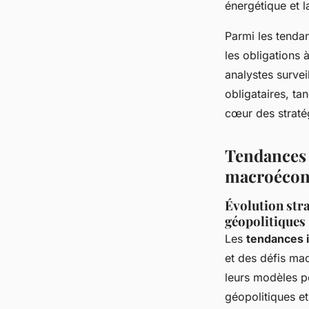
énergétique et la
Parmi les tenda
les obligations 
analystes survei
obligataires, tan
cœur des strat
Tendances 
macroéco
Évolution stra
géopolitiques
Les
tendances 
et des défis ma
leurs modèles p
géopolitiques e