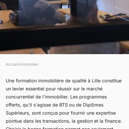
Accueil
›
Immobilier
IMMOBILIER
Réussir grâce à une formation
Une formation immobilière de qualité à Lille constitue
un levier essentiel pour réussir sur le marché
immobilier de qualité à Lille
concurrentiel de l'immobilier. Les programmes
offerts, qu'il s'agisse de BTS ou de Diplômes
Lorenzo
•
18 mars 2025
•
3 min de lecture
Supérieurs, sont conçus pour fournir une expertise
pointue dans les transactions, la gestion et la finance.