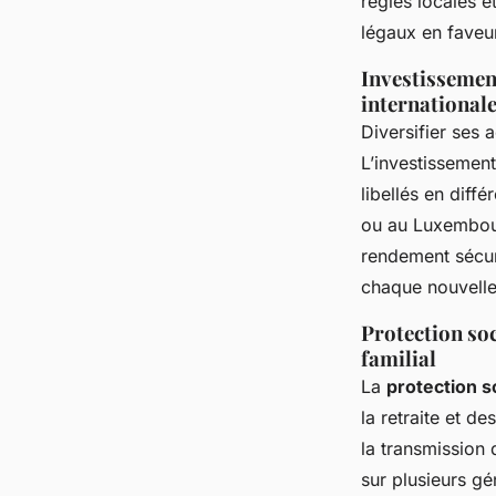
règles locales et
légaux en faveu
Investissement
international
Diversifier ses 
L’investissement 
libellés en diff
ou au Luxembourg
rendement sécu
chaque nouvelle
Protection soc
familial
La
protection s
la retraite et d
la transmission 
sur plusieurs gé