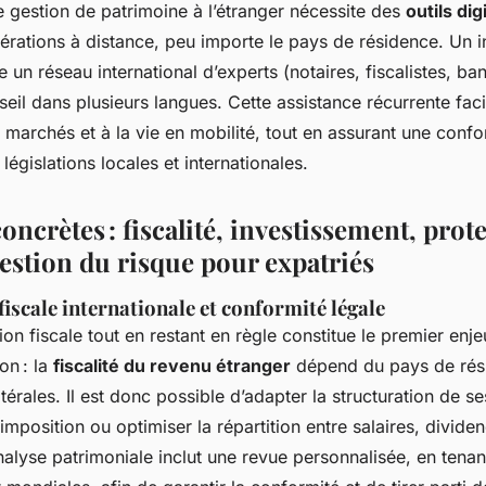
e gestion de patrimoine à l’étranger nécessite des
outils dig
opérations à distance, peu importe le pays de résidence. Un i
un réseau international d’experts (notaires, fiscalistes, ban
nseil dans plusieurs langues. Cette assistance récurrente facil
s marchés et à la vie en mobilité, tout en assurant une confo
égislations locales et internationales.
oncrètes : fiscalité, investissement, prot
gestion du risque pour expatriés
iscale internationale et conformité légale
ion fiscale tout en restant en règle constitue le premier enj
on : la
fiscalité du revenu étranger
dépend du pays de rés
térales. Il est donc possible d’adapter la structuration de s
 imposition ou optimiser la répartition entre salaires, divide
nalyse patrimoniale inclut une revue personnalisée, en ten