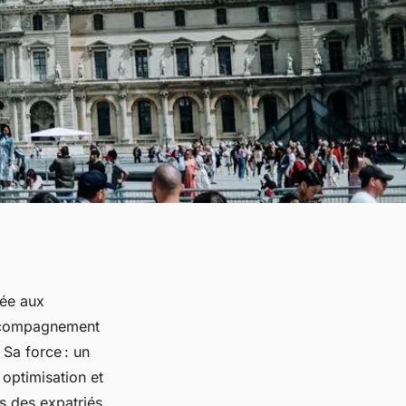
tée aux
 accompagnement
 Sa force : un
optimisation et
s des expatriés.