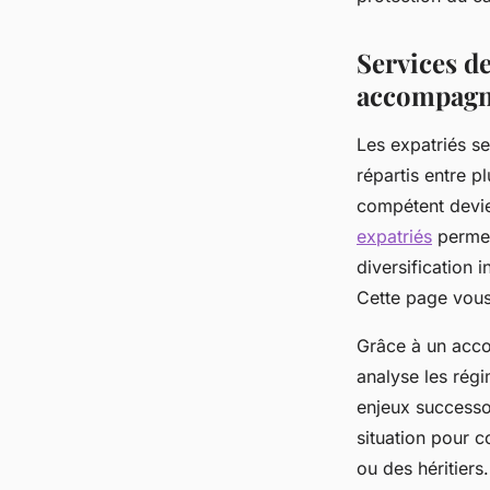
efficaces
Services de
Lorenzo
•
15 juin 2025
•
4 min de lecture
accompagne
Les expatriés se
répartis entre p
compétent devien
expatriés
permet 
diversification 
Cette page vous 
Grâce à un acco
analyse les régi
enjeux successor
situation pour co
ou des héritiers.