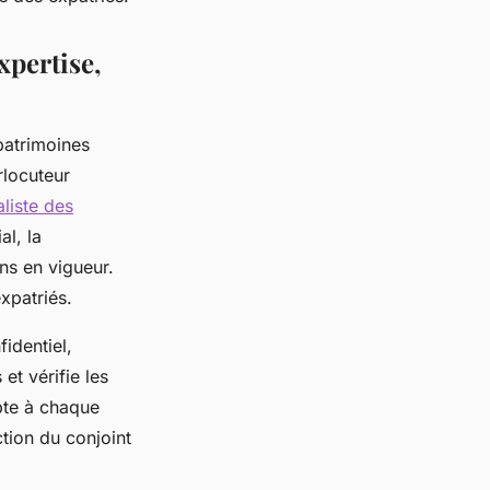
xpertise,
 patrimoines
rlocuteur
liste des
al, la
ons en vigueur.
xpatriés.
identiel,
et vérifie les
apte à chaque
ction du conjoint