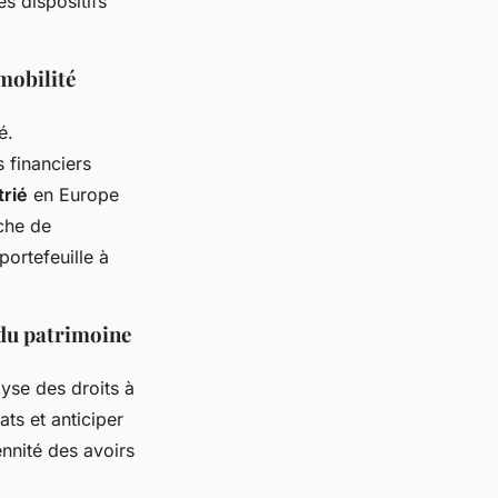
es dispositifs
mobilité
é.
s financiers
trié
en Europe
rche de
portefeuille à
 du patrimoine
yse des droits à
ats et anticiper
ennité des avoirs