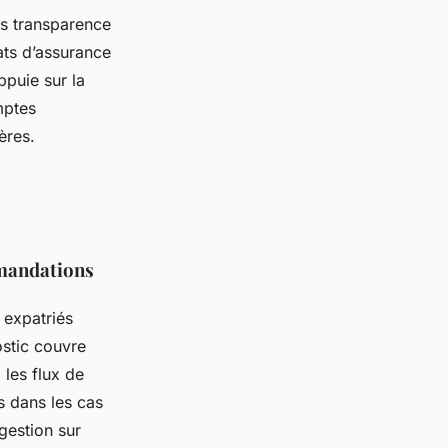
is transparence
ats d’assurance
ppuie sur la
mptes
ères.
mmandations
expatriés
ostic couvre
 les flux de
s dans les cas
gestion sur