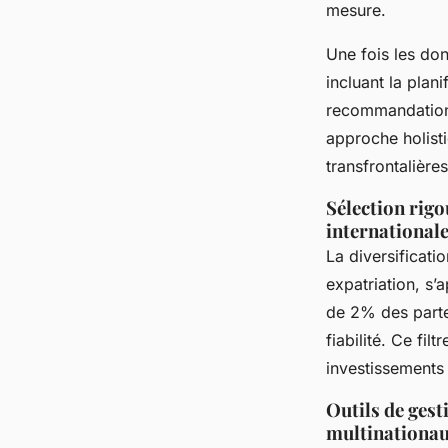
mesure.
Une fois les don
incluant la plani
recommandation
approche holisti
transfrontalières
Sélection rigo
international
La diversificati
expatriation, s’
de 2% des parten
fiabilité. Ce fil
investissements 
Outils de ges
multinationa