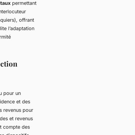
itaux
permettant
nterlocuteur
quiers), offrant
ite l’adaptation
rmité
ection
eu pour un
idence et des
es revenus pour
ndes et revenus
ant compte des