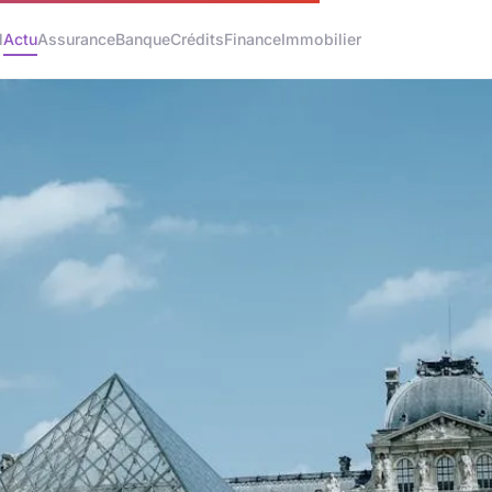
l
Actu
Assurance
Banque
Crédits
Finance
Immobilier