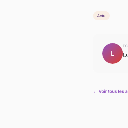
Actu
EC
L
L
← Voir tous les a