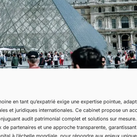
de patrimoine
moine en tant qu’expatrié exige une expertise pointue, adap
scales et juridiques internationales. Ce cabinet propose un
t solutions
njuguant audit patrimonial complet et solutions sur mesure.
 de partenaires et une approche transparente, garantissant 
pital à l’échelle mondiale, pour répondre aux enjeux unique