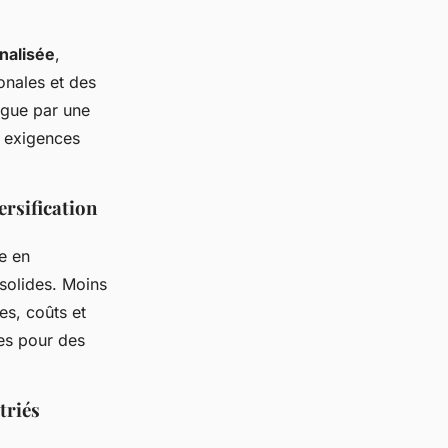
nalisée
,
ionales et des
ngue par une
t exigences
ersification
ne en
 solides. Moins
es, coûts et
tes pour des
triés