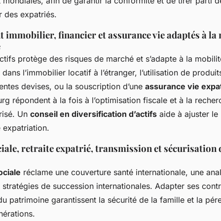
 mondiales, afin de garantir la conformité et de tirer parti d
r des expatriés.
 immobilier, financier et assurance vie adaptés à la 
e
actifs protège des risques de marché et s’adapte à la mobilit
dans l’immobilier locatif à l’étranger, l’utilisation de produit
érentes devises, ou la souscription d’une
assurance vie expa
 répondent à la fois à l’optimisation fiscale et à la reche
risé. Un
conseil en diversification d’actifs
aide à ajuster le 
 expatriation.
iale, retraite expatrié, transmission et sécurisation
ociale
réclame une couverture santé internationale, une anal
es stratégies de succession internationales. Adapter ses contr
du patrimoine garantissent la sécurité de la famille et la pér
nérations.